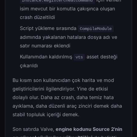
Instance.RegisterCheatCommand
isim mevcut bir komutla çakışınca oluşan
crash düzeltildi
Script yükleme sırasında
CompileModule
adımında yakalanan hatalara dosya adı ve
satır numarası eklendi
Kullanımdan kaldırılmış
asset desteği
vts
çıkarıldı
Bu kısım son kullanıcıdan çok harita ve mod
geliştiricilerini ilgilendiriyor. Yine de etkisi
dolaylı olur. Daha az crash, daha temiz hata
ayıklama, daha düzenli araç zinciri demek daha
stabil topluluk içeriği demek.
Son satırda Valve,
engine kodunu Source 2'nin