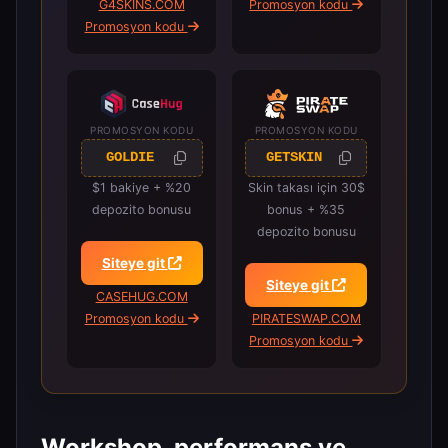
G4SKINS.COM
Promosyon kodu
Promosyon kodu
PROMOSYON KODU
PROMOSYON KODU
GOLDIE
GETSKIN
$1 bakiye + %20
Skin takası için 30$
depozito bonusu
bonus + %35
depozito bonusu
Siteye git
Siteye git
CASEHUG.COM
Promosyon kodu
PIRATESWAP.COM
Promosyon kodu
Workshop, performans ve