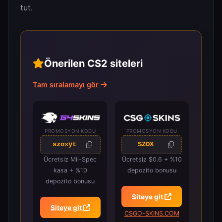
tut.
Önerilen CS2 siteleri
Tam sıralamayı gör
PROMOSYON KODU
PROMOSYON KODU
szoxyt
SZOX
Ücretsiz Mil-Spec
Ücretsiz $0.6 + %10
kasa + %10
depozito bonusu
depozito bonusu
Siteye git
Siteye git
CSGO-SKINS.COM