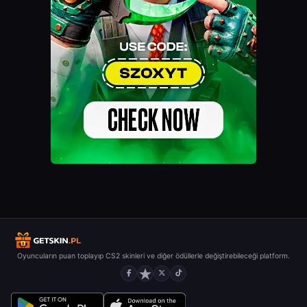
Oyuncuların puan toplayıp CS2 skinleri ve diğer ödüllerle değiştirebileceği platform.