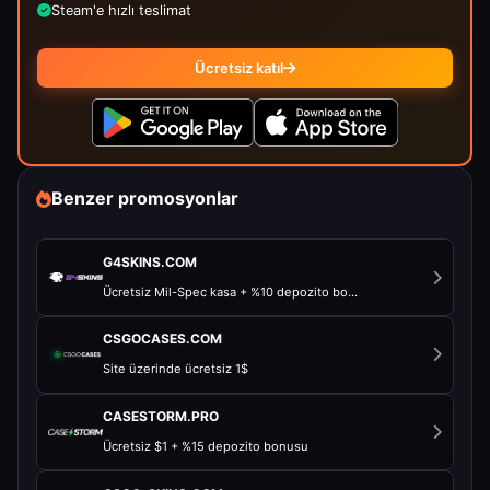
Steam'e hızlı teslimat
Ücretsiz katıl
Benzer promosyonlar
G4SKINS.COM
Ücretsiz Mil-Spec kasa + %10 depozito bo...
CSGOCASES.COM
Site üzerinde ücretsiz 1$
CASESTORM.PRO
Ücretsiz $1 + %15 depozito bonusu