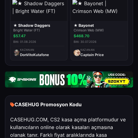
★ Shadow Daggers
★ Bayonet
Bright Water (FT)
Crimson Web (MW)
$57.47
$468.70
Bitti: 01.08.2026
Bitti: 30.07.2026
KAZANAN
KAZANAN
DonVitoKutafone
Captain Price
CASEHUG Promosyon Kodu
CASEHUG.COM, CS2 kasa açma platformudur ve
kullanıcıların online olarak kasaları açmasına
olanak tanır. Farklı fiyat aralıklarında kasa