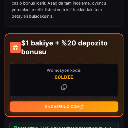
cazip bonus icerir. Asagida tam inceleme, oyuncu
yorumlari, ozellik listesi ve teklif hakkindaki tum
detaylari bulacaksiniz.
$1 bakiye + %20 depozito
bonusu
Promosyon kodu:
GOLDIE
Git CASEHUG.COM
Nasıl çalışır: CASEHUG üzerindeki her yatırım bu skin