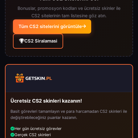
Bonuslar, promosyon kodları ve ücretsiz skinler ile
CS2 sitelerinin tam listesine göz atın.
Tüm CS2 sitelerini görüntüle
CS2 Siralamasi
Ücretsiz CS2 skinleri kazanın!
Basit görevleri tamamlayın ve para harcamadan CS2 skinleri ile
değiştirebileceğiniz puanlar kazanın.
Her gün ücretsiz görevler
Gerçek CS2 skinleri