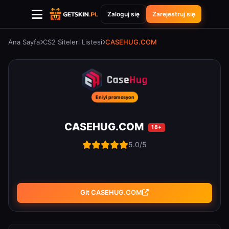
Zaloguj się
Zarejestruj się
Ana Sayfa
CS2 Siteleri Listesi
CASEHUG.COM
En iyi promosyon
CASEHUG.COM
18+
5.0/5
Git CASEHUG.COM