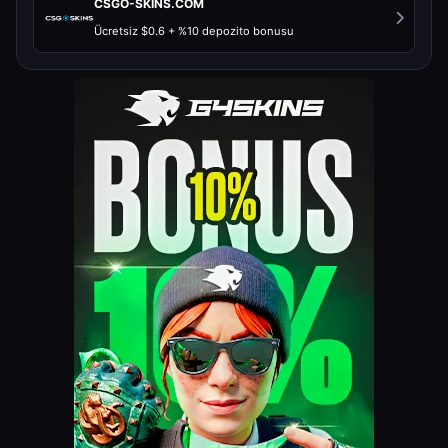
CSGO-SKINS.COM
Ücretsiz $0.6 + %10 depozito bonusu