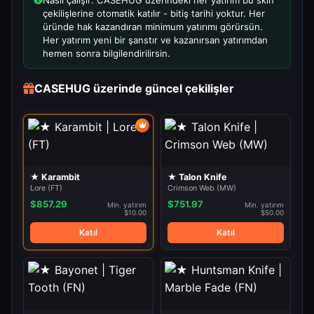
çekilişlerine otomatik katılır - bitiş tarihi yoktur. Her
üründe hak kazandıran minimum yatırımı görürsün.
Her yatırım yeni bir şanstır ve kazanırsan yatırımdan
hemen sonra bilgilendirilirsin.
CASEHUG üzerinde güncel çekilişler
★ Karambit
★ Talon Knife
Lore (FT)
Crimson Web (MW)
$857.29
$751.97
Min. yatırım
Min. yatırım
$10.00
$50.00
Katıl
Katıl