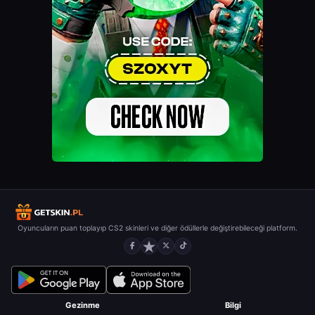
Oyuncuların puan toplayıp CS2 skinleri ve diğer ödüllerle değiştirebileceği platform.
Gezinme
Bilgi