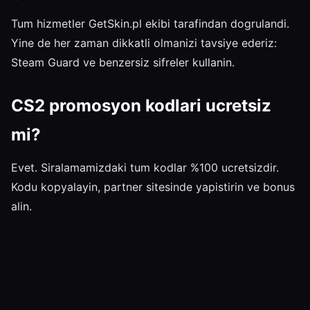
Tum hizmetler GetSkin.pl ekibi tarafindan dogrulandi.
Yine de her zaman dikkatli olmanizi tavsiye ederiz:
Steam Guard ve benzersiz sifreler kullanin.
CS2 promosyon kodlari ucretsiz
mi?
Evet. Siralamamizdaki tum kodlar %100 ucretsizdir.
Kodu kopyalayin, partner sitesinde yapistirin ve bonus
alin.