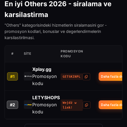
En iyi Others 2026 - siralama ve
karsilastirma
"Others" kategorisindeki hizmetlerin siralamasini gor -
promosyon kodlari, bonuslar ve degerlendirmelerin
karsilastirilmasi.
PROMOSYON
#
SITE
G
KODU
Xplay.gg
Promosyon
#1
Daha fazla det
GETSKINPL
kodu
LETYSHOPS
Wejdź w
Promosyon
#2
Daha fazla det
link!
kodu