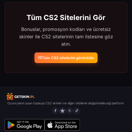
Tüm CS2 Sitelerini Gör
Bonuslar, promosyon kodları ve ücretsiz
skinler ile CS2 sitelerinin tam listesine göz
atın.
Tüm CS2 sitelerini görüntüle
Oyuncuların puan toplayıp CS2 skinleri ve diğer ödüllerle değiştirebileceği platform.