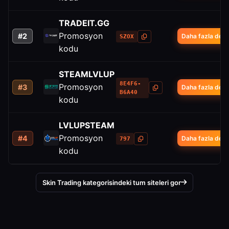
TRADEIT.GG
Promosyon
#2
Daha fazla deta
SZOX
kodu
STEAMLVLUP
8E4F6-
Promosyon
#3
Daha fazla deta
B6A40
kodu
LVLUPSTEAM
Promosyon
#4
Daha fazla deta
797
kodu
Skin Trading kategorisindeki tum siteleri gor