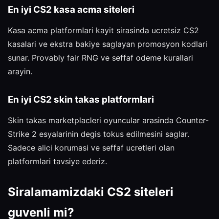
En iyi CS2 kasa acma siteleri
Kasa acma platformlari kayit sirasinda ucretsiz CS2
kasalari ve ekstra bakiye saglayan promosyon kodlari
sunar. Provably fair RNG ve seffaf odeme kurallari
arayin.
En iyi CS2 skin takas platformlari
Skin takas marketplacleri oyuncular arasinda Counter-
Strike 2 esyalarinin degis tokus edilmesini saglar.
Sadece alici korumasi ve seffaf ucretleri olan
platformlari tavsiye ederiz.
Siralamamizdaki CS2 siteleri
guvenli mi?