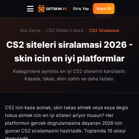
Giriş Yap
Kayıt Ol
Ana Sayfa
›
CS2 Siteleri Listesi
›
CS2 Siralamasi
CS2 siteleri siralamasi 2026 -
skin icin en iyi platformlar
Kategorilere ayrilmis en iyi CS2 sitelerini karsilastir.
Kasalar, takas, alim-satim ve daha fazlasi.
CS2 icin kasa acmak, skin takas etmek veya esya degis
tokus etmek icin en iyi siteleri ariyor musun? Her
platformun gercek dogrulamasina dayanan 2026 icin
guncel CS2 siralamasini hazirladik. Toplamda 16 siteyi
dogruladik.