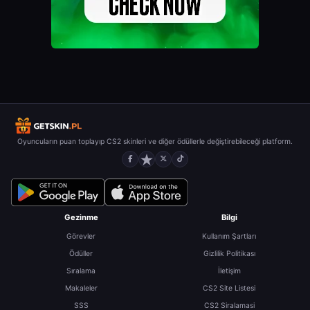
Oyuncuların puan toplayıp CS2 skinleri ve diğer ödüllerle değiştirebileceği platform.
Gezinme
Bilgi
Görevler
Kullanım Şartları
Ödüller
Gizlilik Politikası
Sıralama
İletişim
Makaleler
CS2 Site Listesi
SSS
CS2 Siralamasi