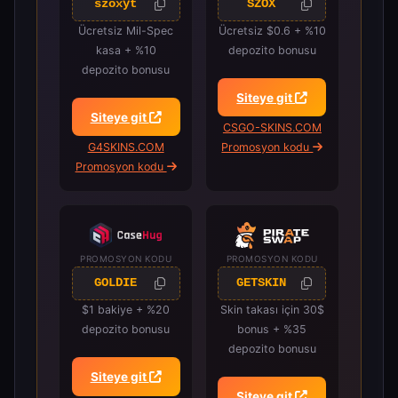
szoxyt
SZOX
Ücretsiz Mil-Spec
Ücretsiz $0.6 + %10
kasa + %10
depozito bonusu
depozito bonusu
Siteye git
Siteye git
CSGO-SKINS.COM
G4SKINS.COM
Promosyon kodu
Promosyon kodu
PROMOSYON KODU
PROMOSYON KODU
GOLDIE
GETSKIN
$1 bakiye + %20
Skin takası için 30$
depozito bonusu
bonus + %35
depozito bonusu
Siteye git
Siteye git