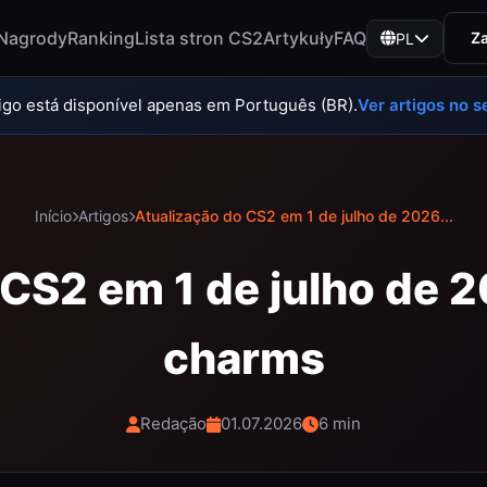
Nagrody
Ranking
Lista stron CS2
Artykuły
FAQ
Za
PL
tigo está disponível apenas em Português (BR).
Ver artigos no s
Início
Artigos
Atualização do CS2 em 1 de julho de 2026...
 CS2 em 1 de julho de 2
charms
Redação
01.07.2026
6 min