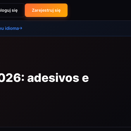
loguj się
Zarejestruj się
eu idioma
026: adesivos e