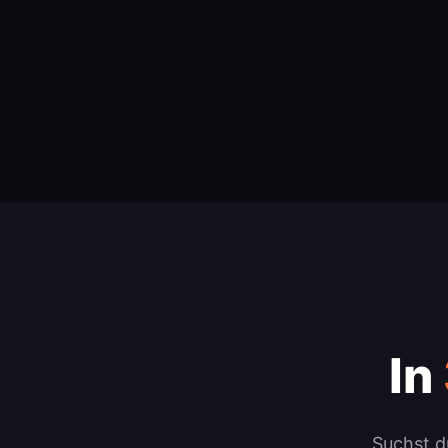
In
Suchst d