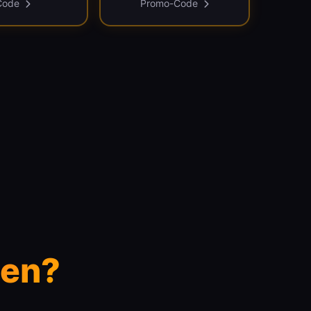
Code
Promo-Code
en?