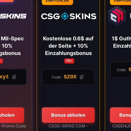
EMPFOHLEN
EMPFOH
 Mil-Spec
Kostenlose 0.6$ auf
1$ Gut
+ 10%
der Seite + 10%
Einzah
ngsbonus
Einzahlungsbonus
+
18+
Code:
xyt
SZOX
Code:
bholen
Bonus abholen
Bonu
 Promo-Code
CSGO-SKINS.COM -
CASEHUG