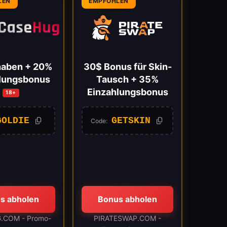
LEN
EMPFOHLEN
haben + 20%
30$ Bonus für Skin-
lungsbonus
Tausch + 35%
Einzahlungsbonus
18+
GOLDIE
GETSKIN
Code:
s abholen
Bonus abholen
.COM - Promo-
PIRATESWAP.COM -