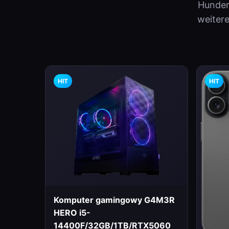
Hunder
weiter
HIT
HIT
Komputer gamingowy G4M3R
HERO i5-
14400F/32GB/1TB/RTX5060