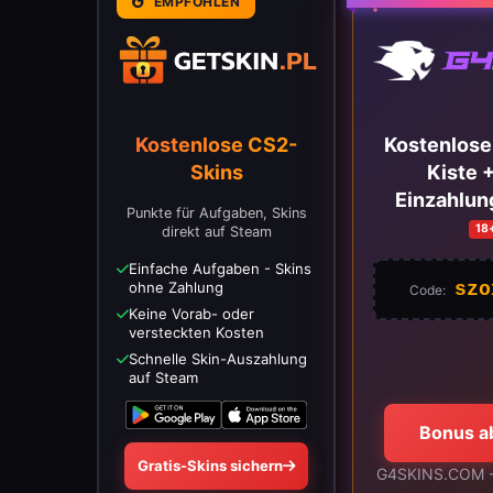
EMPFOHLEN
Kostenlose CS2-
Kostenlose
Skins
Kiste 
Einzahlu
Punkte für Aufgaben, Skins
18
direkt auf Steam
Einfache Aufgaben - Skins
szo
ohne Zahlung
Code:
Keine Vorab- oder
versteckten Kosten
Schnelle Skin-Auszahlung
auf Steam
Bonus a
Gratis-Skins sichern
G4SKINS.COM -