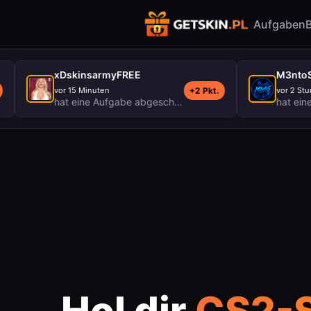
Aufgaben
xDskinsarmyFREE
M3ntoS
+2 Pkt.
vor 15 Minuten
vor 2 Stunden
 Hard Challenge (AyetStudios)
hat eine Aufgabe abgeschlossen
Offerwall - GETSKIN.PL - GETSK
Hol dir
CS2-S