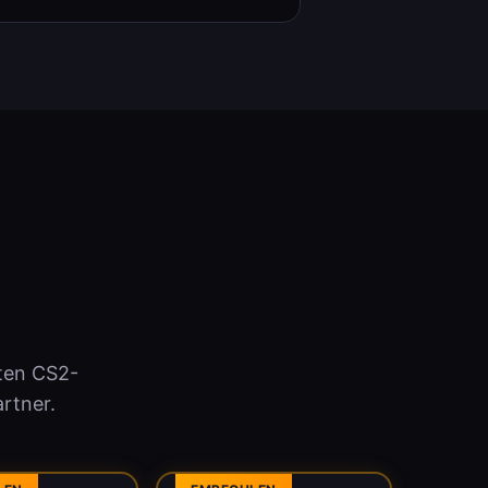
ten CS2-
rtner.