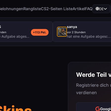
Belohnungen
Rangliste
CS2-Seiten Liste
Artikel
FAQ
DE
sanya
+113 Pkt.
+11 Pkt.
vor 2 Stunden
IN.PL Web - micro_reward (MyChips)
hat eine Aufgabe abgeschlossen
CPX Research #75340437 (CPX Research)
hat eine Aufgabe abgeschlossen
Bobe
Werde Teil 
Registriere dich
verdienen
kins
Googl