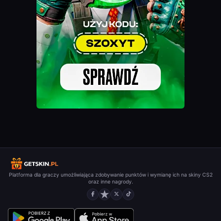
Platforma dla graczy umożliwiająca zdobywanie punktów i wymianę ich na skiny CS2
oraz inne nagrody.