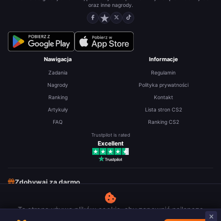
oraz inne nagrody.
Nawigacja
Informacje
Zadania
Regulamin
Nagrody
Polityka prywatności
Ranking
Kontakt
Artykuły
Lista stron CS2
FAQ
Ranking CS2
Trustpilot is rated
Excellent
Zdobywaj za darmo
Darmowe skiny CS2
Darmowe Robuxy
Ta strona używa plików cookie, aby zapewnić najlepsze
Darmowe RP (LoL)
Zarabiaj na ankietach
wrażenia z użytkowania.
Polityka prywatności