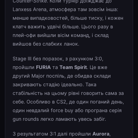
Counter-Strike
. Коли турнір доїжджає до
Lanxess Arena, атмосфера там зовсім інша:
менше випадковостей, більше тиску, і кожен
клатч важить удвічі більше. Цього разу в
плей-офи вийшли вісім команд, і склад
вийшов без слабких ланок.
Stage III без поразок, з рахунком 3:0,
пройшли
FURIA
та
Team Spirit
. Це вже
другий Major поспіль, де обидва склади
закривають стадію ідеально. Така
стабільність на цьому рівні говорить сама за
себе. Особливо в CS2, де один поганий день,
один невдалий force buy або програна серія
gun rounds легко ламають увесь забіг.
З результатом 3:1 далі пройшли
Aurora
,