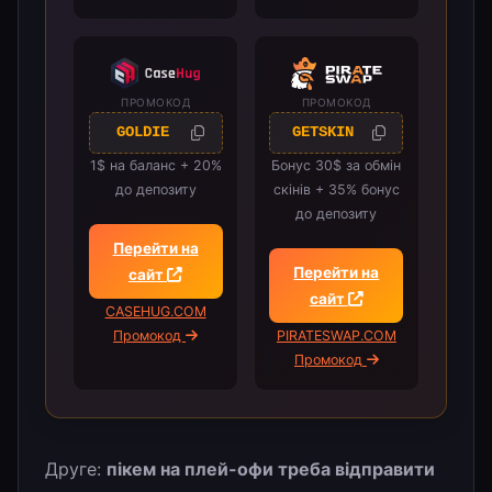
ПРОМОКОД
ПРОМОКОД
GOLDIE
GETSKIN
1$ на баланс + 20%
Бонус 30$ за обмін
до депозиту
скінів + 35% бонус
до депозиту
Перейти на
Перейти на
сайт
сайт
CASEHUG.COM
Промокод
PIRATESWAP.COM
Промокод
Друге:
пікем на плей-офи треба відправити