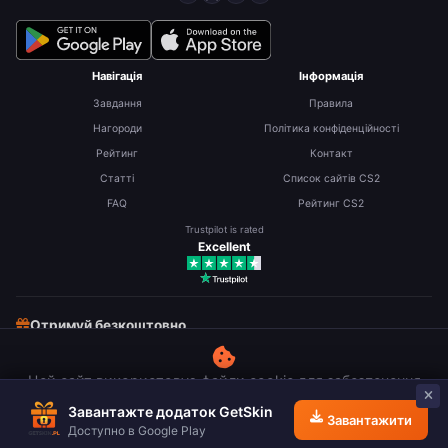
Навігація
Інформація
Завдання
Правила
Нагороди
Політика конфіденційності
Рейтинг
Контакт
Статті
Список сайтів CS2
FAQ
Рейтинг CS2
Trustpilot is rated
Excellent
Отримуй безкоштовно
Безкоштовні скіни CS2
Безкоштовні Robux
Цей сайт використовує файли cookie для забезпечення
Безкоштовні RP (LoL)
Заробляй на опитуваннях
найкращого досвіду використання.
Дізнатися більше
Завантажте додаток GetSkin
Завантажити
Відхилити
Приймаю
Доступно в Google Play
© 2026 GetSkin.pl. Усі права захищені.