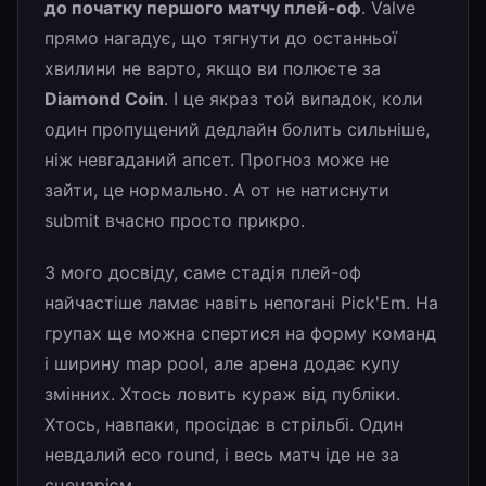
до початку першого матчу плей-оф
. Valve
прямо нагадує, що тягнути до останньої
хвилини не варто, якщо ви полюєте за
Diamond Coin
. І це якраз той випадок, коли
один пропущений дедлайн болить сильніше,
ніж невгаданий апсет. Прогноз може не
зайти, це нормально. А от не натиснути
submit вчасно просто прикро.
З мого досвіду, саме стадія плей-оф
найчастіше ламає навіть непогані Pick'Em. На
групах ще можна спертися на форму команд
і ширину map pool, але арена додає купу
змінних. Хтось ловить кураж від публіки.
Хтось, навпаки, просідає в стрільбі. Один
невдалий eco round, і весь матч іде не за
сценарієм.