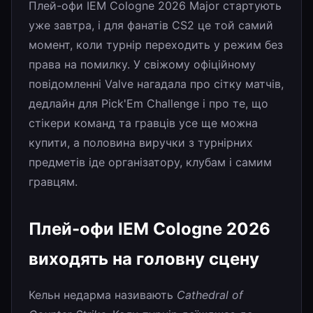
Плей-офи IEM Cologne 2026 Major стартують
уже завтра, і для фанатів CS2 це той самий
момент, коли турнір переходить у режим без
права на помилку. У свіжому офіційному
повідомленні Valve нагадала про сітку матчів,
дедлайн для Pick'Em Challenge і про те, що
стікери команд та гравців усе ще можна
купити, а половина виручки з турнірних
предметів іде організатору, клубам і самим
гравцям.
Плей-офи IEM Cologne 2026
виходять на головну сцену
Кельн недарма називають
Cathedral of