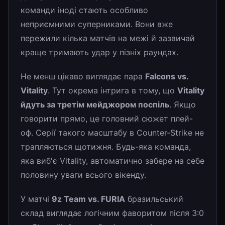
команди іноді стають особливо
неприємними суперниками. Вони вже
пережили кілька матчів на межі й зазвичай
краще тримають удар у пізніх раундах.
Не менш цікаво виглядає пара
Falcons vs.
Vitality
. Тут окрема інтрига в тому, що
Vitality
йдуть за третім мейджором поспіль
. Якщо
говорити прямо, це головний сюжет плей-
оф. Серії такого масштабу в Counter-Strike не
трапляються щотижня. Будь-яка команда,
яка виб'є Vitality, автоматично забере на себе
половину уваги всього вікенду.
У матчі
9z Team vs. FURIA
бразильський
склад виглядає логічним фаворитом після 3:0