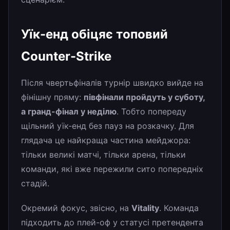
Уїк-енд обіцяє топовий
Counter-Strike
Після чвертьфіналів турнір швидко вийде на
фінішну пряму:
півфінали пройдуть у суботу,
а гранд-фінал у неділю
. Тобто попереду
щільний уїк-енд без пауз на розкачку. Для
глядача це найкраща частина мейджора:
тільки великі матчі, тільки арена, тільки
команди, які вже пережили сито попередніх
стадій.
Окремий фокус, звісно, на
Vitality
. Команда
підходить до плей-оф у статусі претендента