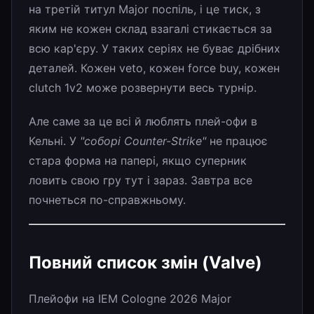
на третій титул Major поспіль, і це тиск, з
яким не кожен склад взагалі стикається за
всю кар'єру. У таких серіях не буває дрібних
деталей. Кожен veto, кожен force buy, кожен
clutch 1v2 може розвернути весь турнір.
Але саме за це всі й люблять плей-офи в
Кельні. У
"соборі Counter-Strike"
не працює
стара форма на папері, якщо суперник
ловить свою гру тут і зараз. Завтра все
почнеться по-справжньому.
Повний список змін (Valve)
Плейофи на IEM Cologne 2026 Major