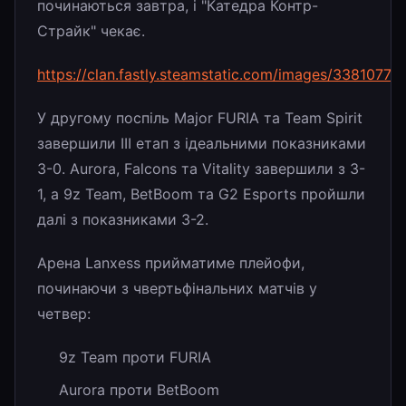
починаються завтра, і "Катедра Контр-
Страйк" чекає.
https://clan.fastly.steamstatic.com/images/33810
У другому поспіль Major FURIA та Team Spirit
завершили III етап з ідеальними показниками
3-0. Aurora, Falcons та Vitality завершили з 3-
1, а 9z Team, BetBoom та G2 Esports пройшли
далі з показниками 3-2.
Арена Lanxess прийматиме плейофи,
починаючи з чвертьфінальних матчів у
четвер:
9z Team проти FURIA
Aurora проти BetBoom