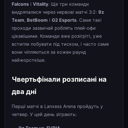
Falcons
і
Vitality
. Ще три команди
видряпалися через нервові матчі 3:2:
9z
Team
,
BetBoom
і
G2 Esports
. Саме такі
проходи зазвичай роблять плей-офи
цікавішими. Команди вже розігріті, уже
встигли побувати під тиском, і часто саме
вони чіпляються за кожен раунд
найжорсткіше.
Чвертьфінали розписані на
два дні
Перші матчі в Lanxess Arena пройдуть у
четвер. У цей день зіграють:
9z Team vs. FURIA