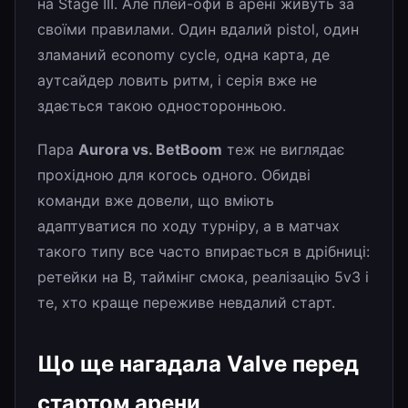
на Stage III. Але плей-офи в арені живуть за
своїми правилами. Один вдалий pistol, один
зламаний economy cycle, одна карта, де
аутсайдер ловить ритм, і серія вже не
здається такою односторонньою.
Пара
Aurora vs. BetBoom
теж не виглядає
прохідною для когось одного. Обидві
команди вже довели, що вміють
адаптуватися по ходу турніру, а в матчах
такого типу все часто впирається в дрібниці:
ретейки на B, таймінг смока, реалізацію 5v3 і
те, хто краще переживе невдалий старт.
Що ще нагадала Valve перед
стартом арени