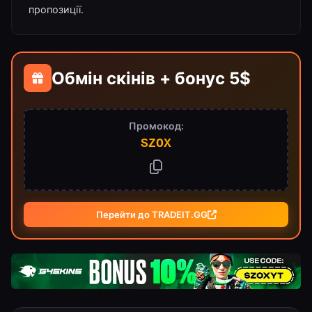
пропозиції.
Обмін скінів + бонус 5$
Промокод:
SZOX
Перейти до TRADEIT.GG