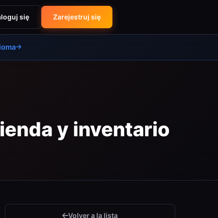
loguj się
Zarejestruj się
dioma
ienda y inventario
Volver a la lista